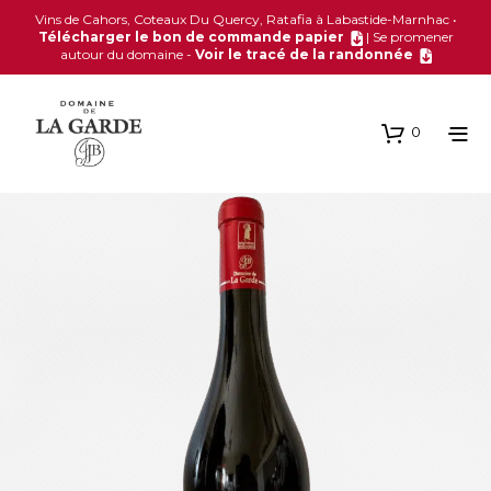
Vins de Cahors, Coteaux Du Quercy, Ratafia à Labastide-Marnhac •
Télécharger le bon de commande papier
| Se promener
autour du domaine -
Voir le tracé de la randonnée
0